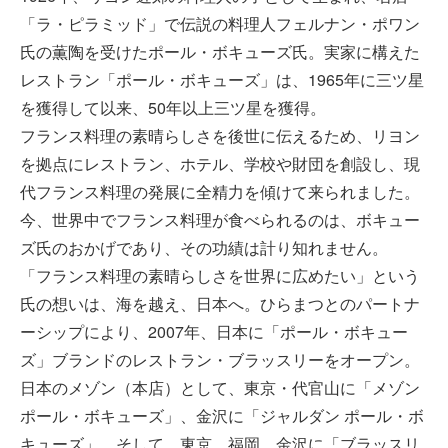
「ラ・ピラミッド」で伝説の料理人フェルナン・ポワン
氏の薫陶を受けたポール・ボキューズ氏。実家に構えた
レストラン「ポール・ボキューズ」は、1965年に三ツ星
を獲得して以来、50年以上三ツ星を獲得。
フランス料理の素晴らしさを後世に伝えるため、リヨン
を拠点にレストラン、ホテル、学校や財団を創設し、現
代フランス料理の発展に全精力を傾けて来られました。
今、世界中でフランス料理が食べられるのは、ボキュー
ズ氏のおかげであり、その功績は計り知れません。
「フランス料理の素晴らしさを世界に広めたい」という
氏の想いは、海を越え、日本へ。ひらまつとのパートナ
ーシップにより、2007年、日本に「ポール・ボキュー
ズ」ブランドのレストラン・ブラッスリーをオープン。
日本のメゾン（本店）として、東京・代官山に「メゾン
ポール・ボキューズ」、金沢に「ジャルダン ポール・ボ
キューズ」、そして、東京、福岡、金沢に「ブラッスリ