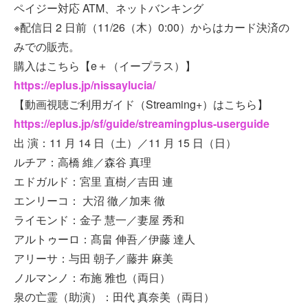
ペイジー対応 ATM、ネットバンキング
※配信日 2 日前（11/26（木）0:00）からはカード決済の
みでの販売。
購入はこちら【e＋（イープラス）】
https://eplus.jp/nissaylucia/
【動画視聴ご利用ガイド（Streaming+）はこちら】
https://eplus.jp/sf/guide/streamingplus-userguide
出 演：11 月 14 日（土）／11 月 15 日（日）
ルチア：高橋 維／森谷 真理
エドガルド：宮里 直樹／吉田 連
エンリーコ： 大沼 徹／加耒 徹
ライモンド：金子 慧一／妻屋 秀和
アルトゥーロ：髙畠 伸吾／伊藤 達人
アリーサ：与田 朝子／藤井 麻美
ノルマンノ：布施 雅也（両日）
泉の亡霊（助演）：田代 真奈美（両日）