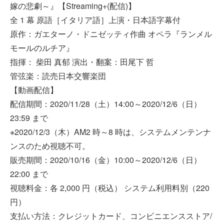
嫁の悲劇～』【Streaming+(配信)】
全 1 幕 原語［イタリア語］上演・日本語字幕付
原作：ガエターノ・ドニゼッティ作曲 オペラ『ランメル
モールのルチア』
指揮： 柴田 真郁 演出・翻案：田尾下 哲
管弦楽：読売日本交響楽団
【動画配信】
配信期間：2020/11/28（土）14:00～2020/12/6（日）
23:59 まで
※2020/12/3（木）AM2 時～8 時は、システムメンテンナ
ンスのため視聴不可。
販売期間：2020/10/16（金）10:00～2020/12/6（日）
22:00 まで
視聴料金：各 2,000 円（税込） システム利用料別（220
円）
支払い方法：クレジットカード、コンビニエンスストア/