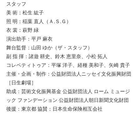
スタッフ
美 術：松生 紘子
照 明：稲葉 直人（Ａ.Ｓ.Ｇ）
衣 裳：萩野 緑
演出助手：平戸 麻衣
舞台監督：山田 ゆか（ザ・スタッフ）
副 指 揮：諸遊 耕史、鈴木 恵里奈、小松 拓人
コレペティトゥア：平塚 洋子、経種 美和子、矢崎 貴子
主催・企画・制作：公益財団法人ニッセイ文化振興財団
［日生劇場］
助成：芸術文化振興基金 公益財団法人 ローム ミュージ
ック ファンデーション 公益財団法人朝日新聞文化財団
後援：東京都 協賛：日本生命保険相互会社