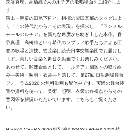
森谷真理、高橋維 2人のルチアの歌唱場面をご紹介しま
す。
演出・翻案の田尾下哲と、指揮の柴田真郁のタッグによ
り「この時代だからこその表現」を探求し、『ランメル
モールのルチア』を新たな角度から紡ぎ出した本作。森
谷真理、高橋維という希代のソプラノ歌手たちによる圧
巻の歌唱と演技、管弦楽は読売日本交響楽団でお届けし
ます。美しい音楽と舞台を動画でもお楽しみください。
あわせて、関連企画として、「ルチア」翻案への取り組
み―美術・照明・衣裳―と題して、第27回 日生劇場舞台
フォーラム2020 の無料動画も配信中です。実際の舞台装
置や資料を使って、美術、照明、衣裳の各視点からその
意図等を解説いただいています。こちらもご覧くださ
い。
NISSAY OPERA 2020 特別編 NISSAY OPERA 2020 特