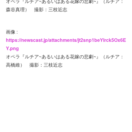
オペラ『ルチア~あるいはある花嫁の悲劇~』（ルチア：
森谷真理） 撮影：三枝近志
画像 :
https://newscast.jp/attachments/jt2snp1beYlrck5Ox6E
Y.png
オペラ『ルチア~あるいはある花嫁の悲劇~』（ルチア：
高橋維） 撮影：三枝近志