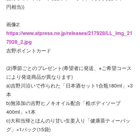
円相当))
画像2:
https://www.atpress.ne.jp/releases/217928/LL_img_21
7928_2.jpg
吉野ポイントカード
(2)季節ごとのプレゼント(希望者に発送、※ご希望コース
により発送商品が異なります)
a)吉野川沿いで作られた「日本酒セット1合瓶180ml」×3
本
b)無添加の吉野ヒノキオイル配合「桧ボディソープ
400ml」×1本
c)大和当帰とほんのり甘い生姜入り「健康茶ティーバッ
グ」×1パック(15袋)