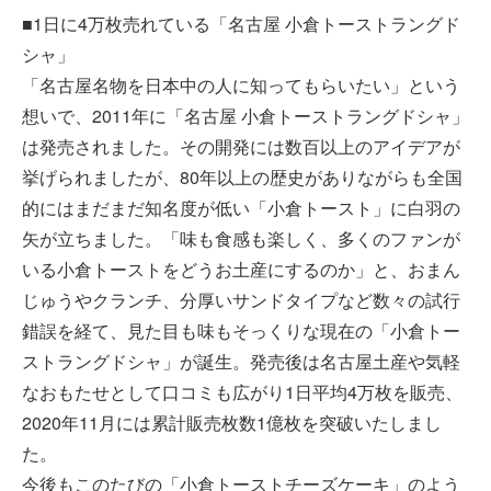
■1日に4万枚売れている「名古屋 小倉トーストラングド
シャ」
「名古屋名物を日本中の人に知ってもらいたい」という
想いで、2011年に「名古屋 小倉トーストラングドシャ」
は発売されました。その開発には数百以上のアイデアが
挙げられましたが、80年以上の歴史がありながらも全国
的にはまだまだ知名度が低い「小倉トースト」に白羽の
矢が立ちました。「味も食感も楽しく、多くのファンが
いる小倉トーストをどうお土産にするのか」と、おまん
じゅうやクランチ、分厚いサンドタイプなど数々の試行
錯誤を経て、見た目も味もそっくりな現在の「小倉トー
ストラングドシャ」が誕生。発売後は名古屋土産や気軽
なおもたせとして口コミも広がり1日平均4万枚を販売、
2020年11月には累計販売枚数1億枚を突破いたしまし
た。
今後もこのたびの「小倉トーストチーズケーキ」のよう