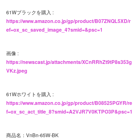
61Wブラックを購入 :
https://www.amazon.co.jp/gp/product/B07ZNQL5XD/r
ef=ox_sc_saved_image_4?smid=&psc=1
画像 :
https://newscast.jp/attachments/XCnRRhZt9tP8s353g
VKz.jpeg
61Wホワイトを購入 :
https://www.amazon.co.jp/gp/product/B08525PGYR/re
f=ox_sc_act_title_8?smid=A2VJR7V0KTPO3P&psc=1
商品名：VnBn-65W-BK