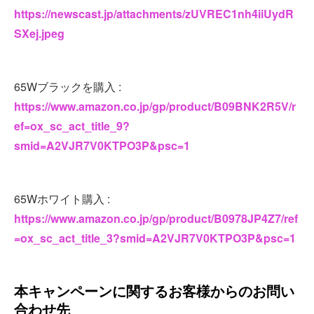
https://newscast.jp/attachments/zUVREC1nh4iiUydR
SXej.jpeg
65Wブラックを購入 :
https://www.amazon.co.jp/gp/product/B09BNK2R5V/r
ef=ox_sc_act_title_9?
smid=A2VJR7V0KTPO3P&psc=1
65Wホワイト購入 :
https://www.amazon.co.jp/gp/product/B0978JP4Z7/ref
=ox_sc_act_title_3?smid=A2VJR7V0KTPO3P&psc=1
本キャンペーンに関するお客様からのお問い
合わせ先