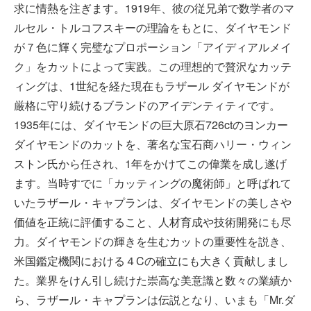
求に情熱を注ぎます。1919年、彼の従兄弟で数学者のマ
ルセル・トルコフスキーの理論をもとに、ダイヤモンド
が７色に輝く完璧なプロポーション「アイディアルメイ
ク」をカットによって実践。この理想的で贅沢なカッテ
ィングは、1世紀を経た現在もラザール ダイヤモンドが
厳格に守り続けるブランドのアイデンティティです。
1935年には、ダイヤモンドの巨大原石726ctのヨンカー
ダイヤモンドのカットを、著名な宝石商ハリー・ウィン
ストン氏から任され、1年をかけてこの偉業を成し遂げ
ます。当時すでに「カッティングの魔術師」と呼ばれて
いたラザール・キャプランは、ダイヤモンドの美しさや
価値を正統に評価すること、人材育成や技術開発にも尽
力。ダイヤモンドの輝きを生むカットの重要性を説き、
米国鑑定機関における４Cの確立にも大きく貢献しまし
た。業界をけん引し続けた崇高な美意識と数々の業績か
ら、ラザール・キャプランは伝説となり、いまも「Mr.ダ