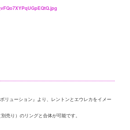
brlqvFQo7XYPqUGpEQtQ.jpg
イエボリューション』より、レントンとエウレカをイメー
（別売り）のリングと合体が可能です。