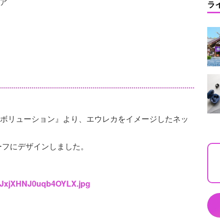
ア
ラ
イエボリューション』より、エウレカをイメージしたネッ
ーフにデザインしました。
ncIJxjXHNJ0uqb4OYLX.jpg