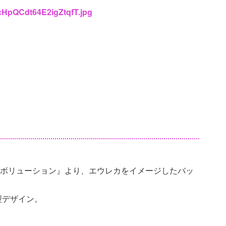
EcHpQCdt64E2igZtqfT.jpg
イエボリューション』より、エウレカをイメージしたバッ
型デザイン。
。