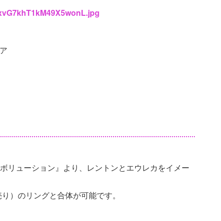
NYxvG7khT1kM49X5wonL.jpg
ア
イエボリューション』より、レントンとエウレカをイメー
売り）のリングと合体が可能です。