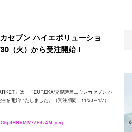
ウレカセブン ハイエボリューショ
/30（火）から受注開始！
ARKET」は、『EUREKA/交響詩篇エウレカセブン ハ
を開始いたしました。（受注期間：11/30～1/7）
/UyvG5p4HRVMlV7ZE4zAM.jpeg