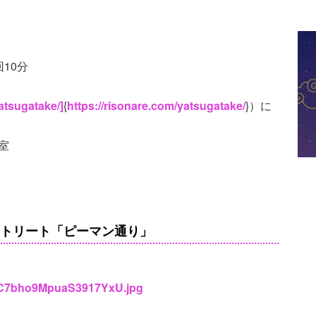
回10分
atsugatake/]
{
https://risonare.com/yatsugatake/
}）に
室
ストリート「ピーマン通り」
dGC7bho9MpuaS3917YxU.jpg