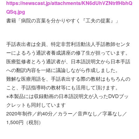
https://newscast.jp/attachments/KN6dUhVZNtrIfHbhQ
QSq.jpg
書籍「病院の言葉を分かりやすく『工夫の提案』」
手話表出者は全員、特定非営利活動法人手話教師センタ
ーによるろう通訳者養成講座の修了生が担っています。
医療監修者とろう通訳者が、日本語説明文から日本手話
への翻訳内容を一緒に議論しながら作成しました。
難解な医療用語を、手話表出する際の教材はもちろんの
こと、手話指導時の教材等にも活用して頂けます。
※本製品には収録動画の日本語説明文が入ったDVDブッ
クレットも同封しています
2020年制作／約40分／カラー／音声なし／字幕なし／
1,500円（税別）