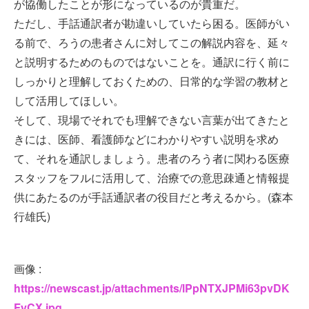
が協働したことが形になっているのが貴重だ。
ただし、手話通訳者が勘違いしていたら困る。医師がい
る前で、ろうの患者さんに対してこの解説内容を、延々
と説明するためのものではないことを。通訳に行く前に
しっかりと理解しておくための、日常的な学習の教材と
して活用してほしい。
そして、現場でそれでも理解できない言葉が出てきたと
きには、医師、看護師などにわかりやすい説明を求め
て、それを通訳しましょう。患者のろう者に関わる医療
スタッフをフルに活用して、治療での意思疎通と情報提
供にあたるのが手話通訳者の役目だと考えるから。(森本
行雄氏)
画像 :
https://newscast.jp/attachments/lPpNTXJPMi63pvDK
FyCX.jpg