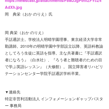
https://newscast.jp/attachments/F8wJ3gPtnvZFYcZ4
AdXh.jpg
岡 典栄（おか のりえ）氏
岡 典栄（おか のりえ）
手話通訳士。学校法人明晴学園理事。東京経済大学非常
勤講師。2010年の明晴学園中学部設立以降、英語科教諭
としてろう生徒に英語を指導。主な共著書に『手話通訳
者になろう』（白水社）、『ろう者と難聴者のための目
で学ぶ英語レッスン』（大修館）。 国立障害者リハビリ
テーションセンター学院手話通訳学科卒業。
▼連絡先
特定非営利活動法人 インフォメーションギャップバスタ
ー 事務局