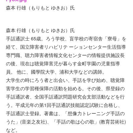
森本 行雄（もりもと ゆきお）氏
森本 行雄（もりもと ゆきお）氏
手話通訳士 65歳。ろう学校、盲学校の寄宿舎「寮母」を
経て、国立障害者リハビリテ ーションセンター生活指導
専門職、聴力障害者情報文化センターの情報提供施設⻑
の後、現在は聴覚障害児が暮らす金町学園の児童指導
員。 他に、國學院大学、浦和大学などの講師。
大学生の時にろう者と出会い、手話を学び始め、聴覚障
害学生の学習権保障の活動を始める。その後、県登録の
手話通訳者、全国手話通訳問題研究会支部活動などを行
う。平成元年の第1回手話通訳技能認定試験に合格し、
手話通訳士登録。著書は、「想像力トレーニング手話の
うた」(音楽之友社)、「手話の歌は心の歌」(教育芸術社)
など。