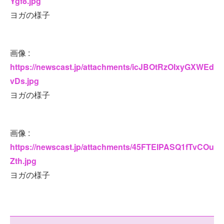
Ygf8.jpg
ヨガの様子
画像 :
https://newscast.jp/attachments/icJBOtRzOIxyGXWEd
vDs.jpg
ヨガの様子
画像 :
https://newscast.jp/attachments/45FTEIPASQ1fTvCOu
Zth.jpg
ヨガの様子