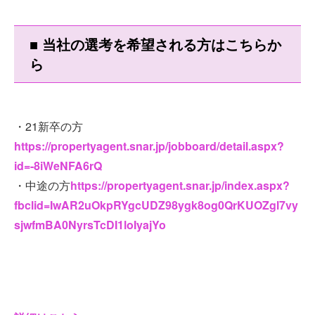
■ 当社の選考を希望される方はこちらか
ら
・21新卒の方
https://propertyagent.snar.jp/jobboard/detail.aspx?
id=-8iWeNFA6rQ
・中途の方
https://propertyagent.snar.jp/index.aspx?
fbclid=IwAR2uOkpRYgcUDZ98ygk8og0QrKUOZgl7vy
sjwfmBA0NyrsTcDI1loIyajYo