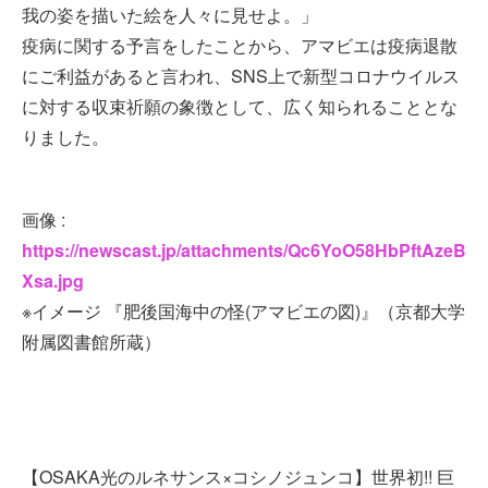
我の姿を描いた絵を人々に見せよ。」
疫病に関する予言をしたことから、アマビエは疫病退散
にご利益があると言われ、SNS上で新型コロナウイルス
に対する収束祈願の象徴として、広く知られることとな
りました。
画像 :
https://newscast.jp/attachments/Qc6YoO58HbPftAzeB
Xsa.jpg
※イメージ 『肥後国海中の怪(アマビエの図)』（京都大学
附属図書館所蔵）
【OSAKA光のルネサンス×コシノジュンコ】世界初!! 巨