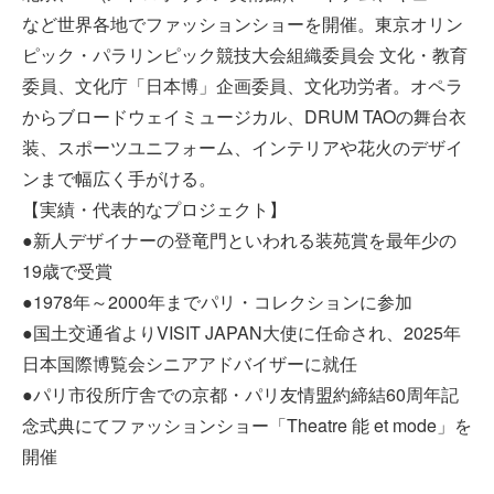
など世界各地でファッションショーを開催。東京オリン
ピック・パラリンピック競技大会組織委員会 文化・教育
委員、文化庁「日本博」企画委員、文化功労者。オペラ
からブロードウェイミュージカル、DRUM TAOの舞台衣
装、スポーツユニフォーム、インテリアや花火のデザイ
ンまで幅広く手がける。
【実績・代表的なプロジェクト】
●新人デザイナーの登竜門といわれる装苑賞を最年少の
19歳で受賞
●1978年～2000年までパリ・コレクションに参加
●国土交通省よりVISIT JAPAN大使に任命され、2025年
日本国際博覧会シニアアドバイザーに就任
●パリ市役所庁舎での京都・パリ友情盟約締結60周年記
念式典にてファッションショー「Theatre 能 et mode」を
開催