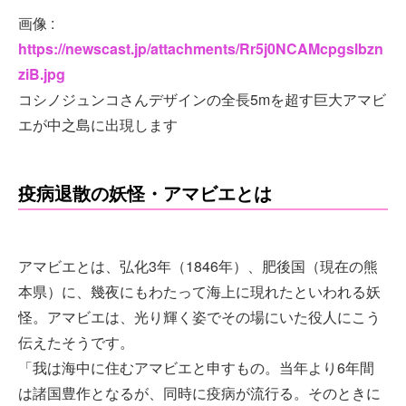
画像 :
https://newscast.jp/attachments/Rr5j0NCAMcpgslbzn
ziB.jpg
コシノジュンコさんデザインの全長5mを超す巨大アマビ
エが中之島に出現します
疫病退散の妖怪・アマビエとは
アマビエとは、弘化3年（1846年）、肥後国（現在の熊
本県）に、幾夜にもわたって海上に現れたといわれる妖
怪。アマビエは、光り輝く姿でその場にいた役人にこう
伝えたそうです。
「我は海中に住むアマビエと申すもの。当年より6年間
は諸国豊作となるが、同時に疫病が流行る。そのときに