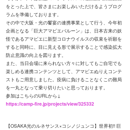
をとった上で、皆さまにお楽しみいただけるようプログ
ラムを準備しております。
その中で大阪・光の饗宴の連携事業として行う、今年初
企画となる「巨大アマビエバルーン」は、日本古来の妖
怪であるアマビエに新型コロナウイルスの収束を祈願を
すると同時に、目に見える形で展示することで感染拡大
防止意識の向上を図ります。
また、当日会場に来られない方々に対してもご自宅でも
楽しめる連携コンテンツとして、アマビエぬりえコンテ
ストもご用意しました。疫病に負けることなくこの難局
を一丸となって乗り切りたいと思っております。
参加はこちらのURLから↓
https://camp-fire.jp/projects/view/325332
【OSAKA光のルネサンス×コシノジュンコ】世界初!! 巨