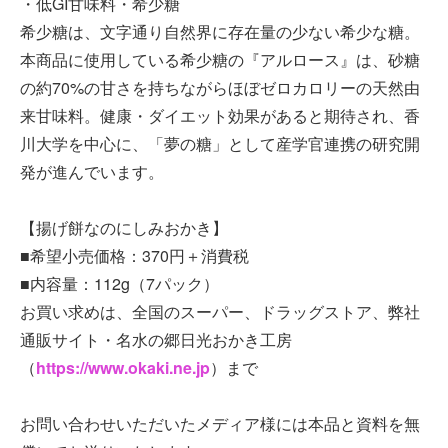
・低GI甘味料・希少糖
希少糖は、文字通り自然界に存在量の少ない希少な糖。
本商品に使用している希少糖の『アルロース』は、砂糖
の約70%の甘さを持ちながらほぼゼロカロリーの天然由
来甘味料。健康・ダイエット効果があると期待され、香
川大学を中心に、「夢の糖」として産学官連携の研究開
発が進んでいます。
【揚げ餅なのにしみおかき】
■希望小売価格：370円＋消費税
■内容量：112g（7パック）
お買い求めは、全国のスーパー、ドラッグストア、弊社
通販サイト・名水の郷日光おかき工房
（
https://www.okaki.ne.jp
）まで
お問い合わせいただいたメディア様には本品と資料を無