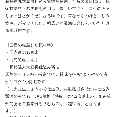
超特選丸大豆再仕込み醤油を使用した特製タレには、低
GI甘味料・希少糖を使用し、優しい甘さと、コクのある
しょっぱさがくせになる味です。昔ながらの味と『しみ
食感』がマッチした、幅広い年齢層に楽しんでいただけ
る揚げ餅です。
《国産の厳選した原材料》
・国内産のもち米
・北海道産こんぶ
・超特選丸大豆再仕込み醤油
天然のアミノ酸が豊富で強い旨味を持ち“ まろやかで豊
かなコク ”が特徴です。
（丸大豆生しょうゆで仕込み、再度熟成させた再仕込み
醤油の中でも、JAS規格「特級」の1.2倍以上のうまみ成
分である全窒素分を含むものが「超特選」となりま
す。）