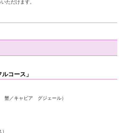
みいただけます。
チフルコース」
ー 蟹／キャビア グジェール）
）
ス）