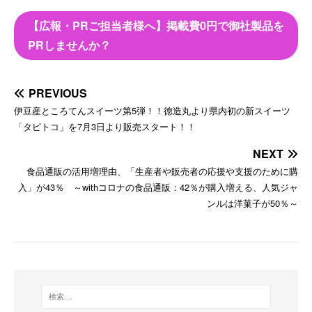
【広報・PRご担当者様へ】掲載費0円で御社製品を
PRしませんか？
PREVIOUS
伊豆産ところてんスイーツ第5弾！！徳造丸より県内初の新スイーツ
「タピトコ」を7月3日より販売スタート！！
NEXT
食品通販の活用増理由、「生産者や販売者の応援や支援のために購
入」が43％ ～withコロナの食品通販：42％が購入増える、人気ジャ
ンルは洋菓子が50％～