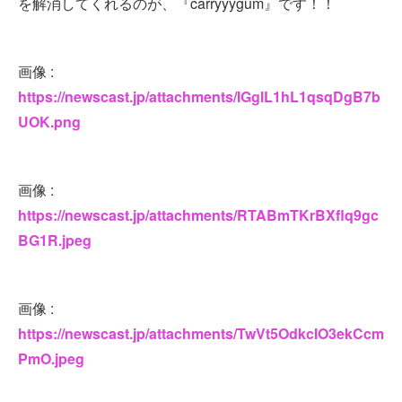
を解消してくれるのが、『carryyygum』です！！
画像 :
https://newscast.jp/attachments/IGglL1hL1qsqDgB7b
UOK.png
画像 :
https://newscast.jp/attachments/RTABmTKrBXflq9gc
BG1R.jpeg
画像 :
https://newscast.jp/attachments/TwVt5OdkcIO3ekCcm
PmO.jpeg