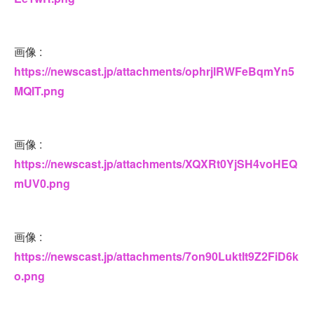
画像 :
https://newscast.jp/attachments/ophrjlRWFeBqmYn5
MQIT.png
画像 :
https://newscast.jp/attachments/XQXRt0YjSH4voHEQ
mUV0.png
画像 :
https://newscast.jp/attachments/7on90LuktIt9Z2FiD6k
o.png