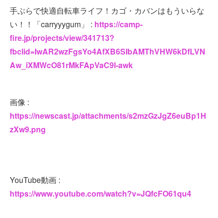
手ぶらで快適自転車ライフ！カゴ・カバンはもういらな
い！！「carryyygum」 :
https://camp-
fire.jp/projects/view/341713?
fbclid=IwAR2wzFgsYo4AfXB6SIbAMThVHW6kDfLVN
Aw_iXMWcO81rMkFApVaC9l-awk
画像 :
https://newscast.jp/attachments/s2mzGzJgZ6euBp1H
zXw9.png
YouTube動画 :
https://www.youtube.com/watch?v=JQfcFO61qu4