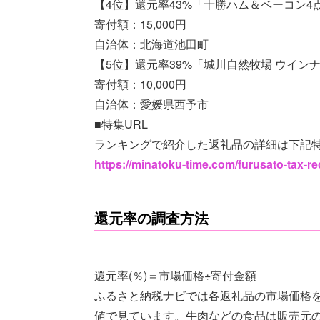
【4位】還元率43%「十勝ハム＆ベーコン4
寄付額：15,000円
自治体：北海道池田町
【5位】還元率39%「城川自然牧場 ウイン
寄付額：10,000円
自治体：愛媛県西予市
■特集URL
ランキングで紹介した返礼品の詳細は下記
https://minatoku-time.com/furusato-tax
還元率の調査方法
還元率(％)＝市場価格÷寄付金額
ふるさと納税ナビでは各返礼品の市場価格を
値で見ています。牛肉などの食品は販売元の