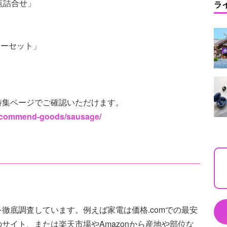
点詰合せ」
ラ
ナーセット」
特集ページでご確認いただけます。
-recommend-goods/sausage/
徹底調査しています。例えば家電は価格.comでの最安
サイト、または楽天市場やAmazonから産地や部位な