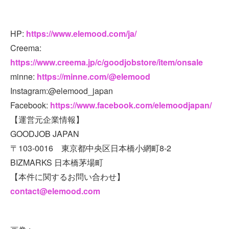
HP:
https://www.elemood.com/ja/
Creema:
https://www.creema.jp/c/goodjobstore/item/onsale
minne:
https://minne.com/@elemood
Instagram:@elemood_japan
Facebook:
https://www.facebook.com/elemoodjapan/
【運営元企業情報】
GOODJOB JAPAN
〒103-0016 東京都中央区日本橋小網町8-2
BIZMARKS 日本橋茅場町
【本件に関するお問い合わせ】
contact@elemood.com