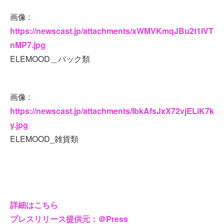
画像 :
https://newscast.jp/attachments/xWMVKmqJBu2t1lVT
nMP7.jpg
ELEMOOD＿バック類
画像 :
https://newscast.jp/attachments/IbkAfsJxX72vjELiK7k
y.jpg
ELEMOOD_雑貨類
詳細はこちら
プレスリリース提供元：＠Press