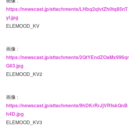
画像 :
https://newscast.jp/attachments/LHbq2qlvtZh0tq85nT
yl.jpg
ELEMOOD_KV
画像 :
https://newscast.jp/attachments/2QtYEndZOaMx996qr
G63.jpg
ELEMOOD_KV2
画像 :
https://newscast.jp/attachments/9hDKrRrJjVRfskQnB
h4D.jpg
ELEMOOD_KV3