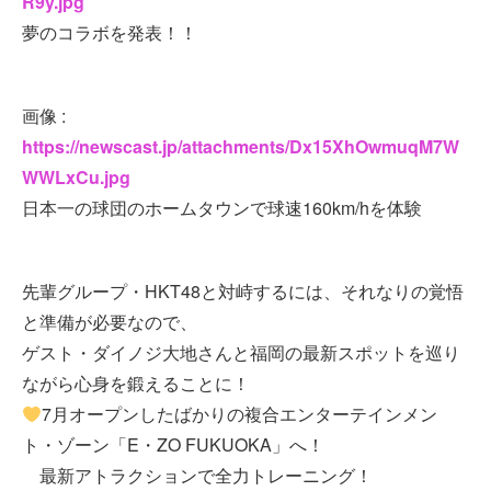
R9y.jpg
夢のコラボを発表！！
画像 :
https://newscast.jp/attachments/Dx15XhOwmuqM7W
WWLxCu.jpg
日本一の球団のホームタウンで球速160km/hを体験
先輩グループ・HKT48と対峙するには、それなりの覚悟
と準備が必要なので、
ゲスト・ダイノジ大地さんと福岡の最新スポットを巡り
ながら心身を鍛えることに！
7月オープンしたばかりの複合エンターテインメン
ト・ゾーン「E・ZO FUKUOKA」へ！
最新アトラクションで全力トレーニング！