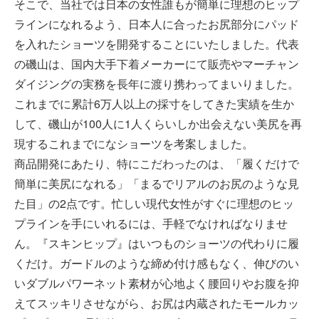
そこで、当社では日本の女性誰もが簡単に理想のヒップ
ラインになれるよう、日本人に合ったお尻部分にパッド
を入れたショーツを開発することにいたしました。代表
の磯山は、国内大手下着メーカーにて販売やマーチャン
ダイジングの実務を長年に渡り携わってまいりました。
これまでに累計6万人以上の採寸をしてきた実績を生か
して、磯山が100人に1人くらいしか出会えない美尻を再
現するこれまでになショーツを考案しました。
商品開発にあたり、特にこだわったのは、「履くだけで
簡単に美尻になれる」「まるでリアルのお尻のような見
た目」の2点です。忙しい現代女性がすぐに理想のヒッ
プラインを手にいれるには、手軽でなければなりませ
ん。『スキンヒップ』はいつものショーツの代わりに履
くだけ。ガードルのような締め付け感もなく、伸びのい
いダブルパワーネット素材が心地よく腰回りやお腹を抑
えてスッキリさせながら、お尻は内蔵されたモールカッ