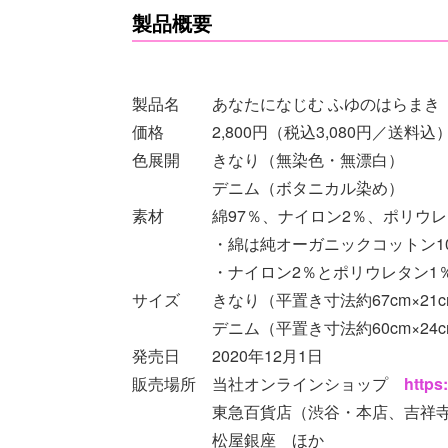
製品概要
製品名 あなたになじむ ふゆのはらまき
価格 2,800円（税込3,080円／送料込
色展開 きなり（無染色・無漂白）
デニム（ボタニカル染め）
素材 綿97％、ナイロン2％、ポリウレ
・綿は純オーガニックコットン10
・ナイロン2％とポリウレタン1％は
サイズ きなり（平置き寸法約67cm×21c
デニム（平置き寸法約60cm×24c
発売日 2020年12月1日
販売場所 当社オンラインショップ
https
東急百貨店（渋谷・本店、吉祥寺店
松屋銀座 ほか