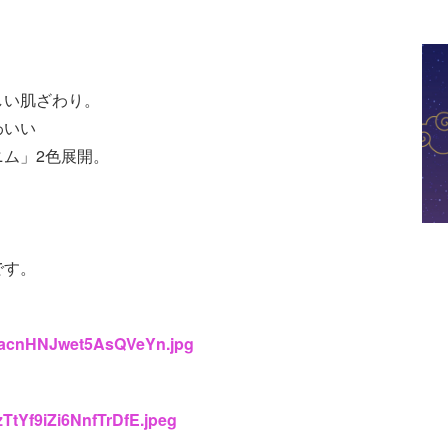
しい肌ざわり。
わいい
ム」2色展開。
です。
ieBacnHNJwet5AsQVeYn.jpg
zTtYf9iZi6NnfTrDfE.jpeg