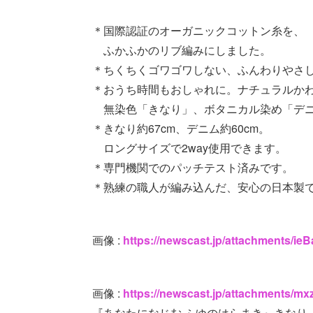
＊国際認証のオーガニックコットン糸を、
ふかふかのリブ編みにしました。
＊ちくちくゴワゴワしない、ふんわりやさ
＊おうち時間もおしゃれに。ナチュラルか
無染色「きなり」、ボタニカル染め「デニ
＊きなり約67cm、デニム約60cm。
ロングサイズで2way使用できます。
＊専門機関でのパッチテスト済みです。
＊熟練の職人が編み込んだ、安心の日本製
画像 :
https://newscast.jp/attachments/
画像 :
https://newscast.jp/attachments/mx
『あなたになじむ ふゆのはらまき』きなり