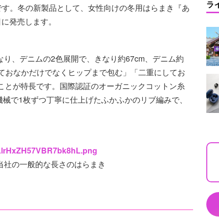
ラ
です。冬の新製品として、女性向けの冬用はらまき『あ
日に発売します。
り、デニムの2色展開で、きなり約67cm、デニム約
しておなかだけでなくヒップまで包む」「二重にしてお
ることが特長です。国際認証のオーガニックコットン糸
機械で1枚ずつ丁寧に仕上げたふかふかのリブ編みで、
sPLlrHxZH57VBR7bk8hL.png
当社の一般的な長さのはらまき