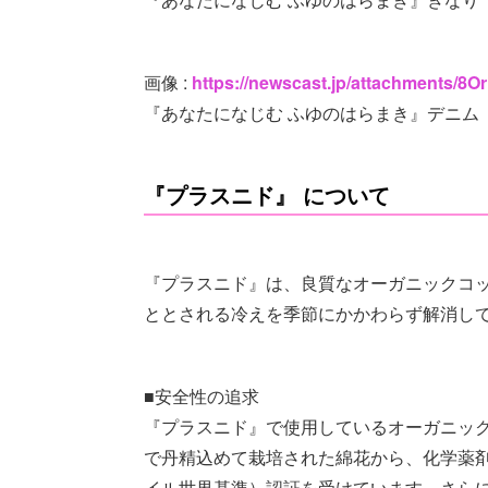
画像 :
https://newscast.jp/attachments/
『あなたになじむ ふゆのはらまき』デニム
『プラスニド』 について
『プラスニド』は、良質なオーガニックコ
ととされる冷えを季節にかかわらず解消し
■安全性の追求
『プラスニド』で使用しているオーガニッ
で丹精込めて栽培された綿花から、化学薬剤
イル世界基準）認証を受けています。さら