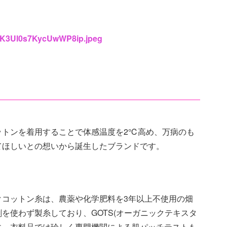
8OrK3Ul0s7KycUwWP8ip.jpeg
ットンを着用することで体感温度を2℃高め、万病のも
てほしいとの想いから誕生したブランドです。
クコットン糸は、農薬や化学肥料を3年以上不使用の畑
を使わず製糸しており、GOTS(オーガニックテキスタ
に、衣料品では珍しく専門機関による肌パッチテストも