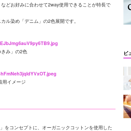
などお好みに合わせて2way使用できることが特長で
ニカル染め「デニム」の2色展開です。
yg5EJbJmg6auV9py6TB9.jpg
きみ」の2色
ビ
fY4hFmNeh3jqIdYVxOT.jpeg
着用イメージ
る」をコンセプトに、オーガニックコットンを使用した