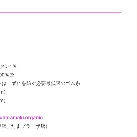
）
タン1％
0％糸
、ずれを防ぐ必要最低限のゴム糸
m）
m）
://haramaki.organic
、たまプラーザ店）