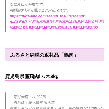
な飲み口が特徴です。
4種類の味から選ぶことが出来ます。
https://furu-sato.com/search_results/search?
q=CLEAR+%E3%82%BD%E3%82%A4%E3%83%97%E3
%83%AD%E3%83%86%E3%82%A4%E3%83%B3100
ふるさと納税の返礼品「鶏肉」
鹿児島県産鶏肉!ムネ8kg
・寄付金額：11,000円
・自治体：鹿児島県 出水市
筋肉とタンパク質を愛する人必見、鶏の胸肉だけで8kgも