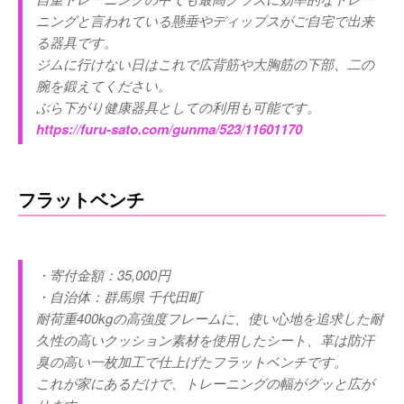
ニングと言われている懸垂やディップスがご自宅で出来
る器具です。
ジムに行けない日はこれで広背筋や大胸筋の下部、二の
腕を鍛えてください。
ぶら下がり健康器具としての利用も可能です。
https://furu-sato.com/gunma/523/11601170
フラットベンチ
・寄付金額：35,000円
・自治体：群馬県 千代田町
耐荷重400kgの高強度フレームに、使い心地を追求した耐
久性の高いクッション素材を使用したシート、革は防汗
臭の高い一枚加工で仕上げたフラットベンチです。
これが家にあるだけで、トレーニングの幅がグッと広が