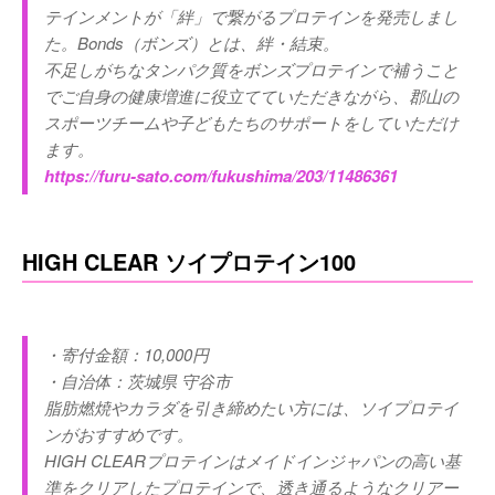
テインメントが「絆」で繋がるプロテインを発売しまし
た。Bonds（ボンズ）とは、絆・結束。
不足しがちなタンパク質をボンズプロテインで補うこと
でご自身の健康増進に役立てていただきながら、郡山の
スポーツチームや子どもたちのサポートをしていただけ
ます。
https://furu-sato.com/fukushima/203/11486361
HIGH CLEAR ソイプロテイン100
・寄付金額：10,000円
・自治体：茨城県 守谷市
脂肪燃焼やカラダを引き締めたい方には、ソイプロテイ
ンがおすすめです。
HIGH CLEARプロテインはメイドインジャパンの高い基
準をクリアしたプロテインで、透き通るようなクリアー