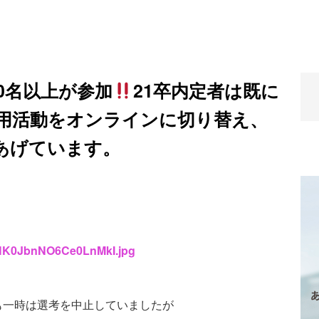
0名以上が参加
21卒内定者は既に
用活動をオンラインに切り替え、
あげています。
ltpHK0JbnNO6Ce0LnMkI.jpg
も一時は選考を中止していましたが