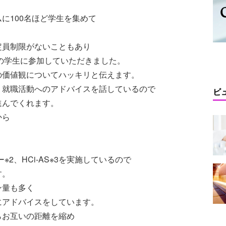
に100名ほど学生を集めて
定員制限がないこともあり
】の学生に参加していただきました。
の価値観についてハッキリと伝えます。
、就職活動へのアドバイスを話しているので
ビ
進んでくれます。
から
、
2、HCi-AS※3を実施しているので
す。
ン量も多く
にアドバイスをしています。
らお互いの距離を縮め