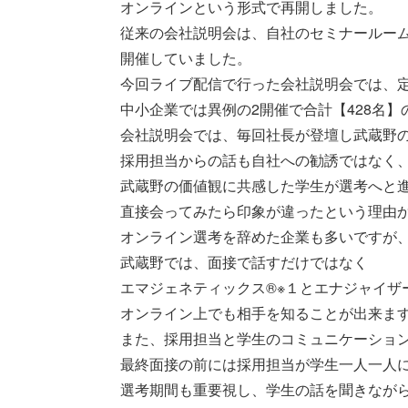
オンラインという形式で再開しました。
従来の会社説明会は、自社のセミナールーム
開催していました。
今回ライブ配信で行った会社説明会では、
中小企業では異例の2開催で合計【428名
会社説明会では、毎回社長が登壇し武蔵野
採用担当からの話も自社への勧誘ではなく
武蔵野の価値観に共感した学生が選考へと
直接会ってみたら印象が違ったという理由
オンライン選考を辞めた企業も多いですが
武蔵野では、面接で話すだけではなく
エマジェネティックス®※１とエナジャイザー※
オンライン上でも相手を知ることが出来ま
また、採用担当と学生のコミュニケーショ
最終面接の前には採用担当が学生一人一人
選考期間も重要視し、学生の話を聞きなが