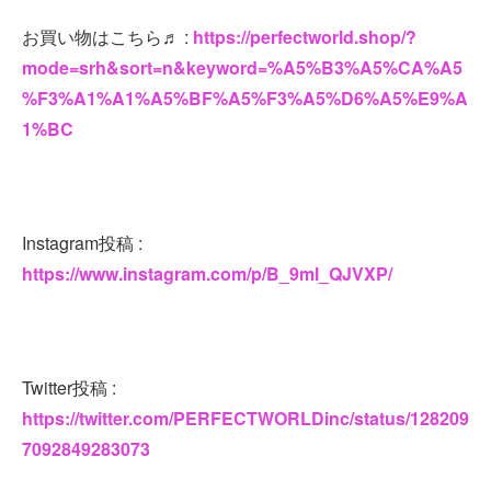
お買い物はこちら♬ :
https://perfectworld.shop/?
mode=srh&sort=n&keyword=%A5%B3%A5%CA%A5
%F3%A1%A1%A5%BF%A5%F3%A5%D6%A5%E9%A
1%BC
Instagram投稿 :
https://www.instagram.com/p/B_9ml_QJVXP/
Twitter投稿 :
https://twitter.com/PERFECTWORLDinc/status/128209
7092849283073