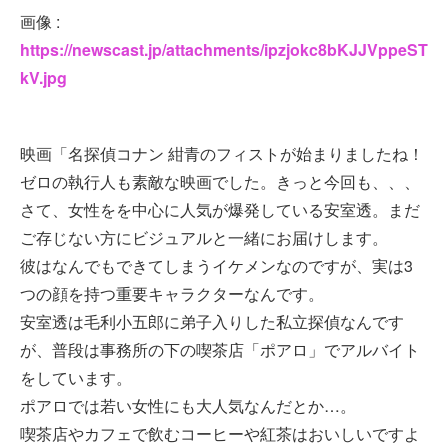
画像 :
https://newscast.jp/attachments/ipzjokc8bKJJVppeST
kV.jpg
映画「名探偵コナン 紺青のフィストが始まりましたね！
ゼロの執行人も素敵な映画でした。きっと今回も、、、
さて、女性をを中心に人気が爆発している安室透。まだ
ご存じない方にビジュアルと一緒にお届けします。
彼はなんでもできてしまうイケメンなのですが、実は3
つの顔を持つ重要キャラクターなんです。
安室透は毛利小五郎に弟子入りした私立探偵なんです
が、普段は事務所の下の喫茶店「ポアロ」でアルバイト
をしています。
ポアロでは若い女性にも大人気なんだとか…。
喫茶店やカフェで飲むコーヒーや紅茶はおいしいですよ