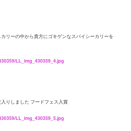
スカリーの中から貴方にゴキゲンなスパイシーカリーを
s/430359/LL_img_430359_4.jpg
入りしました フードフェス入賞
s/430359/LL_img_430359_5.jpg