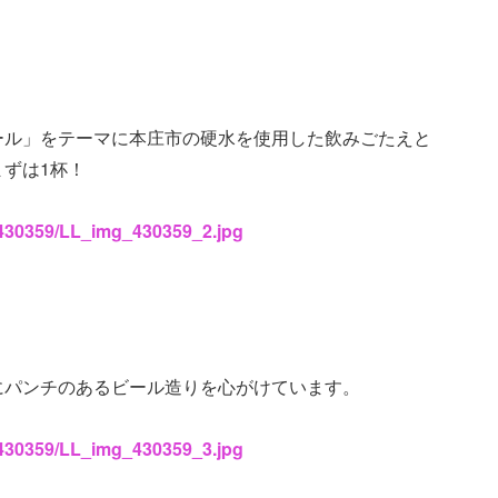
ール」をテーマに本庄市の硬水を使用した飲みごたえと
ずは1杯！
s/430359/LL_img_430359_2.jpg
にパンチのあるビール造りを心がけています。
s/430359/LL_img_430359_3.jpg