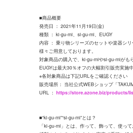
■商品概要
発売日 ： 2021年11月19日(金)
種類 ： ki-gu-mi、si-gu-mi、EUGY
内容 ： 乗り物シリーズのセットや楽器シ
様々ご用意しております。
対象商品の購入で、ki-gu-miやsi-gu-mi
EUGYは最大30％オフの大幅割引販売実施
※各対象商品は下記URLをご確認ください
販売場所： 当社公式WEBショップ「TAKU
URL ：
https://store.azone.biz/products/l
■“ki-gu-mi”“si-gu-mi”とは？
「ki-gu-mi」とは、作って、飾って、使っ