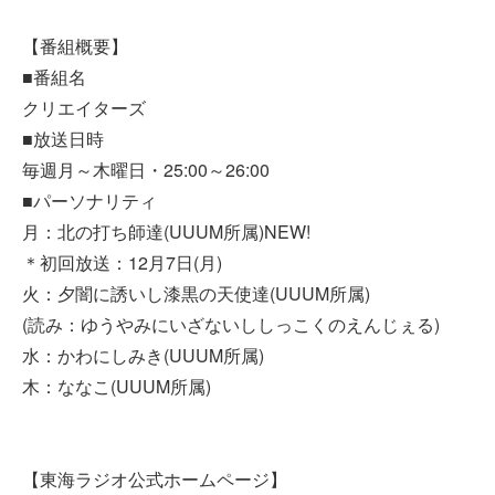
【番組概要】
■番組名
クリエイターズ
■放送日時
毎週月～木曜日・25:00～26:00
■パーソナリティ
月：北の打ち師達(UUUM所属)NEW!
＊初回放送：12月7日(月)
火：夕闇に誘いし漆黒の天使達(UUUM所属)
(読み：ゆうやみにいざないししっこくのえんじぇる)
水：かわにしみき(UUUM所属)
木：ななこ(UUUM所属)
【東海ラジオ公式ホームページ】