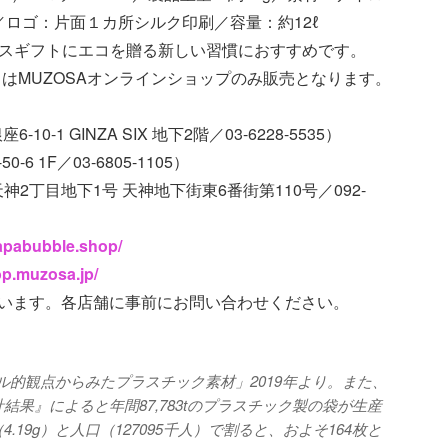
／ロゴ：片面１カ所シルク印刷／容量：約12ℓ
マスギフトにエコを贈る新しい習慣におすすめです。
ドはMUZOSAオンラインショップのみ販売となります。
0-1 GINZA SIX 地下2階／03-6228-5535）
1F／03-6805-1105）
丁目地下1号 天神地下街東6番街第110号／092-
papabubble.shop/
op.muzosa.jp/
ざいます。各店舗に事前にお問い合わせください。
ル的観点からみたプラスチック素材」2019年より。また、
果』によると年間87,783tのプラスチック製の袋が生産
19g）と人口（127095千人）で割ると、およそ164枚と