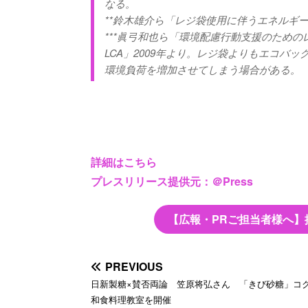
なる。
**鈴木雄介ら「レジ袋使用に伴うエネルギー
***眞弓和也ら「環境配慮行動支援のため
LCA」2009年より。レジ袋よりもエコバ
環境負荷を増加させてしまう場合がある。
詳細はこちら
プレスリリース提供元：＠Press
【広報・PRご担当者様へ】
PREVIOUS
日新製糖×賛否両論 笠原将弘さん 「きび砂糖」コ
和食料理教室を開催