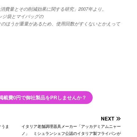
消費量とその削減効果に関する研究」2007年より。
のレジ袋とマイバッグの
ックのほうが重量があるため、使用回数がすくないとかえって
掲載費0円で御社製品をPRしませんか？
NEXT
クうま
イタリア老舗調理器具メーカー「アッカデミアムニャー
ノ」 ミシュランシェフ公認のイタリア製フライパンが