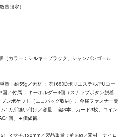
（数量限定）
T BAG 1個（カラー：シルキーブラック、シャンパンゴール
m／製品重量：約55g／素材 ：表1680Dポリエステル/PUコー
中国／付属 ：キーホルダー3個（スナップボタン脱着
ープンポケット（エコバッグ収納）、金属ファスナー開
ム1カ所縫い付け／容量 ：鍵3本、カード3枚、コイン
 BAG1個、＋価値観
535） x マチ.120mm／製品重量：約20g／素材：ナイロ