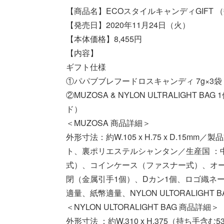
【商品名】ECOスタイルキャンディGIFT 
【発売日】2020年11月24日（火）
【本体価格】8,455円
【内容】
ギフト仕様
①パパブブレフードロスキャンディ 7g×3袋
②MUZOSA & NYLON ULTRALIGH
ド）
＜MUZOSA 商品詳細＞
外形寸法：約W.105 x H.75 x D.15m
ト、裏ポリエステルシャンタン／生産国 ：
式）、コインケース（ファスナー式）、オ
閉（金属引手1個）、Dカン1個、ロゴ織ネー
適量、紙幣適量、NYLON ULTORALIGHT
＜NYLON ULTORALIGHT BAG 商品詳細＞
外形寸法 ：約W.310 x H.375（持ち手含む