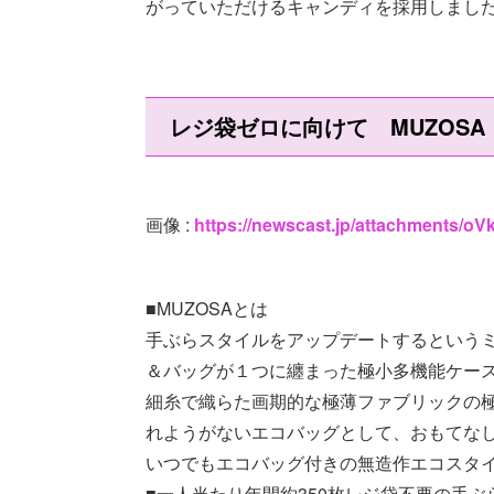
がっていただけるキャンディを採用しまし
レジ袋ゼロに向けて MUZOSA
画像 :
https://newscast.jp/attachments/
■MUZOSAとは
手ぶらスタイルをアップデートするという
＆バッグが１つに纏まった極小多機能ケース
細糸で織らた画期的な極薄ファブリックの極小極薄
れようがないエコバッグとして、おもてなし
いつでもエコバッグ付きの無造作エコスタ
■一人当たり年間約350枚レジ袋不要の手