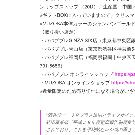
ンリップストップ （20D）／生産国：中国
※ギフトBOXに入っていますので、クリス
※MUZOSA本体カラーのシャンパンゴール
【取り扱い店舗】
・パパブブレGINZA SIX店（東京都中央区銀座6-1
・パパブブレ青山店（東京都渋谷区神宮前5-50-6 
・パパブブレ福岡店（福岡県福岡市中央区天神2
791-5656）
・パパブブレ オンラインショップ
https://
・MUZOSA オンラインショップ
https://sh
※数量限定のため売り切れになる場合がご
*酒井伸一「３Ｒプラス原則とライフサイク
経済産業省『平成２８年度定期報告制度集計結
されており、これを平均的なレジ袋の重さ（4.