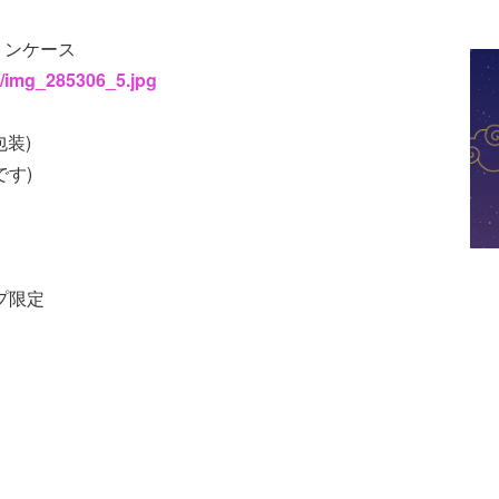
ルトンケース
6/img_285306_5.jpg
包装)
です)
プ限定