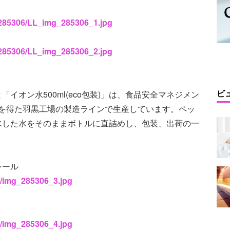
s/285306/LL_img_285306_1.jpg
s/285306/LL_img_285306_2.jpg
ビ
と「イオン水500ml(eco包装)」は、食品安全マネジメン
認証を得た羽黒工場の製造ラインで生産しています。ペッ
水した水をそのままボトルに直詰めし、包装、出荷の一
シール
6/img_285306_3.jpg
6/img_285306_4.jpg