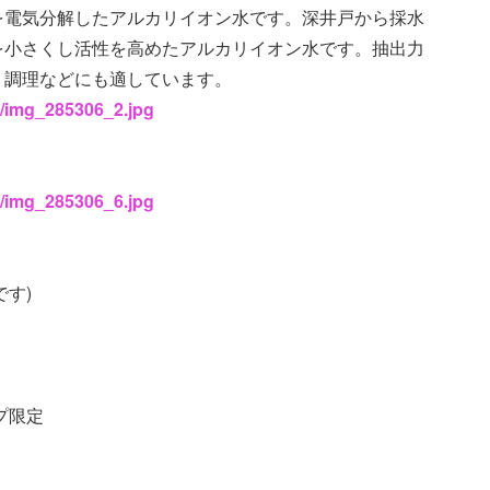
然名水を電気分解したアルカリイオン水です。深井戸から採水
を小さくし活性を高めたアルカリイオン水です。抽出力
、調理などにも適しています。
6/img_285306_2.jpg
6/img_285306_6.jpg
です)
プ限定