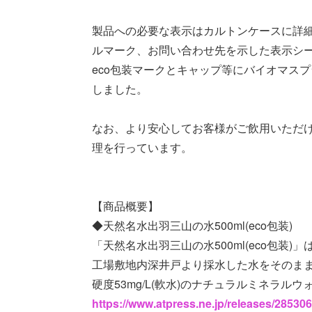
製品への必要な表示はカルトンケースに詳
ルマーク、お問い合わせ先を示した表示シ
eco包装マークとキャップ等にバイオマス
しました。
なお、より安心してお客様がご飲用いただ
理を行っています。
【商品概要】
◆天然名水出羽三山の水500ml(eco包装)
「天然名水出羽三山の水500ml(eco包
工場敷地内深井戸より採水した水をそのま
硬度53mg/L(軟水)のナチュラルミネラ
https://www.atpress.ne.jp/releases/28530