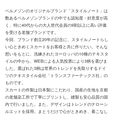
ベルメゾンのオリジナルブランド「スタイルノート」は
数あるベルメゾンブランドの中でも認知度・好意度が高
く、特に40代からの大人世代会員の9割以上に高い評価
を受ける老舗ブランドです。
今回、ブランド創立20年の記念に、スタイルノートらし
い心ときめくスカートをお客様と共に作りたい。そんな
想いをもとに、洗練されたヨーロッパの10種のテキスタ
イルの中から、WEBによる人気投票により3柄を選びま
した。選ばれた3柄は世界のトレンドを先取りするドイ
ツのテキスタイル会社「トランスファーテックス社」の
ものです。
スカートの作製は日本製にこだわり、国産の生地を京都
の老舗染工所で丁寧にプリントし、縫製も安心品質の国
内で行いました。また、デザインはトレンドのナローシ
ルエットを採用。まとうだけで心がときめき、着こなし