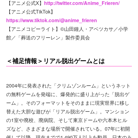
【アニメ公式X】
http://twitter.com/Anime_Frieren/
【アニメ公式TikTok】
https://www.tiktok.com/@anime_frieren
【アニメコピーライト】©山田鐘人・アベツカサ／小学
館／「葬送のフリーレン」製作委員会
＜補足情報＞リアル脱出ゲームとは
2004年に発表された「クリムゾンルーム」というネット
の無料ゲームを発端に、爆発的に盛り上がった「脱出ゲ
ーム」。そのフォーマットをそのままに現実世界に移し
替えた大胆な遊びが「リアル脱出ゲーム」。マンション
の1室や廃校、廃病院、そして東京ドームや六本木ヒル
ズなど、さまざまな場所で開催されている。07年に初開
催して以降、現在までで1,490万人以上を動員。日本のみ