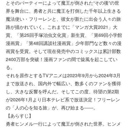
とそのパーティーによって魔王が倒された“その後”の世
界を舞台に、勇者と共に魔王を打倒した千年以上生きる
魔法使い・フリーレンと、彼女が新たに出会う人々の旅
路が描かれていく。これまでに「マンガ大賞2021」大
賞、「第25回手塚治虫文化賞」新生賞、「第69回小学館
漫画賞」「第48回講談社漫画賞」少年部門など数々の漫
画賞を受賞。そして現在発売中のコミックスは累計部数
2400万部を突破！漫画ファンの間で旋風を起こしてい
る。
それを原作とするTVアニメは2023年9月から2024年3月
まで放送され、国内外で幅広い、数多くのファンを獲得
し、大きな反響を呼んだ。そしてこの度、待望の第2期
が2026年1月より日本テレビ系で放送決定！フリーレン
の「人の心を知る旅」が、再び始まる――。
【あらすじ】
勇者ヒンメル一行によって魔王が倒された世界。ヒンメ