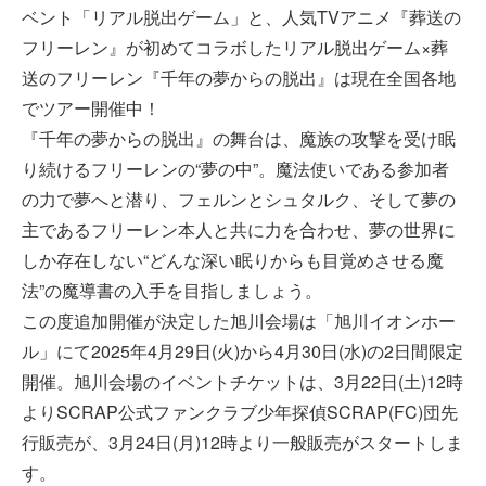
ベント「リアル脱出ゲーム」と、人気TVアニメ『葬送の
フリーレン』が初めてコラボしたリアル脱出ゲーム×葬
送のフリーレン『千年の夢からの脱出』は現在全国各地
でツアー開催中！
『千年の夢からの脱出』の舞台は、魔族の攻撃を受け眠
り続けるフリーレンの“夢の中”。魔法使いである参加者
の力で夢へと潜り、フェルンとシュタルク、そして夢の
主であるフリーレン本人と共に力を合わせ、夢の世界に
しか存在しない“どんな深い眠りからも目覚めさせる魔
法”の魔導書の入手を目指しましょう。
この度追加開催が決定した旭川会場は「旭川イオンホー
ル」にて2025年4月29日(火)から4月30日(水)の2日間限定
開催。旭川会場のイベントチケットは、3月22日(土)12時
よりSCRAP公式ファンクラブ少年探偵SCRAP(FC)団先
行販売が、3月24日(月)12時より一般販売がスタートしま
す。