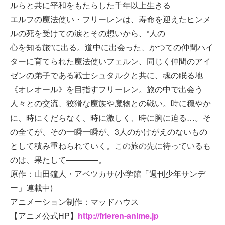
ルらと共に平和をもたらした千年以上生きる
エルフの魔法使い・フリーレンは、寿命を迎えたヒンメ
ルの死を受けての涙とその想いから、“人の
心を知る旅”に出る。道中に出会った、かつての仲間ハイ
ターに育てられた魔法使いフェルン、同じく仲間のアイ
ゼンの弟子である戦士シュタルクと共に、魂の眠る地
《オレオール》を目指すフリーレン。旅の中で出会う
人々との交流、狡猾な魔族や魔物との戦い。時に穏やか
に、時にくだらなく、時に激しく、時に胸に迫る…。そ
の全てが、その一瞬一瞬が、3人のかけがえのないもの
として積み重ねられていく。この旅の先に待っているも
のは、果たして――――。
原作：山田鐘人・アベツカサ(小学館「週刊少年サンデ
ー」連載中)
アニメーション制作：マッドハウス
【アニメ公式HP】
http://frieren-anime.jp