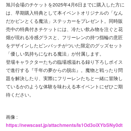
旭川会場のチケットを2025年4月6日までに購入した方に
は、早期購入特典として本イベントオリジナルの「なん
だかピンとくる魔法」ステッカーをプレゼント。同時販
売中の特典付きチケットには、冷たい飲み物を注ぐと花
畑が現れる冷感グラスと、フリーレンの持つ指輪の意匠
をデザインしたピンバッチがついた限定のグッズセット
「優しい気持ちになれる魔法」が付属します。
登場キャラクターたちの臨場感溢れる録り下ろしボイス
で進行する『千年の夢からの脱出』。魔物と戦ったり問
題を解決したり、実際にフリーレンたちと一緒に冒険し
ているかのような体験を味わえる本イベントにぜひご期
待ください。
画像 :
https://newscast.jp/attachments/Is1Od3oiXYbSNy0dt