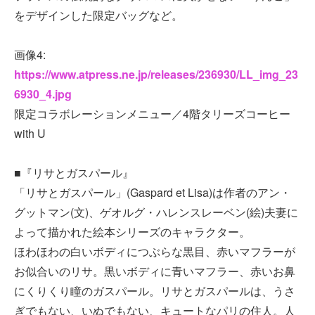
をデザインした限定バッグなど。
画像4:
https://www.atpress.ne.jp/releases/236930/LL_img_23
6930_4.jpg
限定コラボレーションメニュー／4階タリーズコーヒー
with U
■『リサとガスパール』
「リサとガスパール」(Gaspard et Lisa)は作者のアン・
グットマン(文)、ゲオルグ・ハレンスレーベン(絵)夫妻に
よって描かれた絵本シリーズのキャラクター。
ほわほわの白いボディにつぶらな黒目、赤いマフラーが
お似合いのリサ。黒いボディに青いマフラー、赤いお鼻
にくりくり瞳のガスパール。リサとガスパールは、うさ
ぎでもない、いぬでもない、キュートなパリの住人。人