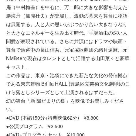
庵（中村梅雀）を中心に、万二郎に大きな影響を与えた
勝海舟（風間杜夫）が登場し、激動の幕末を舞台に物語
は展開する。人と人の思いがぶつかり合い大きなうねり
と大きなエネルギーを生み出す時代、手塚治虫の深い人
間愛が表現されている。さらに共演にはドラマや映画・
舞台で活躍中の葛山信吾、元宝塚歌劇団の緒月遠麻、元
NMB48で現在はタレントとして活躍する山田菜々と豪華
キャスト。
この作品は、東京・池袋にできた新たな文化の発信拠点
である東京建物 Brillia HALL (豊島区立芸術文化劇場)のこ
けら落としシリーズとして上演されるはずだった。
幻の舞台「新 陽だまりの樹」を映像でお楽しみくださ
い。
●DVD (本編150分+特典映像62分) ¥8,800
●公演プログラム ¥2,500
●DVD+プログラム セット ¥10,000