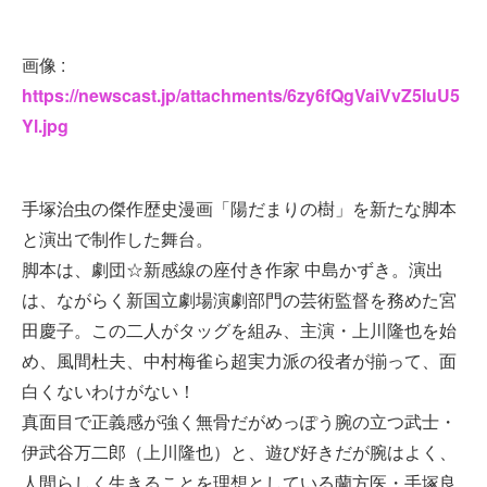
画像 :
https://newscast.jp/attachments/6zy6fQgVaiVvZ5IuU5
Yl.jpg
手塚治虫の傑作歴史漫画「陽だまりの樹」を新たな脚本
と演出で制作した舞台。
脚本は、劇団☆新感線の座付き作家 中島かずき。演出
は、ながらく新国立劇場演劇部門の芸術監督を務めた宮
田慶子。この二人がタッグを組み、主演・上川隆也を始
め、風間杜夫、中村梅雀ら超実力派の役者が揃って、面
白くないわけがない！
真面目で正義感が強く無骨だがめっぽう腕の立つ武士・
伊武谷万二郎（上川隆也）と、遊び好きだが腕はよく、
人間らしく生きることを理想としている蘭方医・手塚良