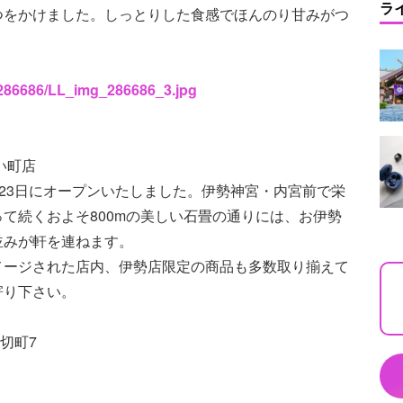
ラ
つをかけました。しっとりした食感でほんのり甘みがつ
s/286686/LL_img_286686_3.jpg
い町店
2月23日にオープンいたしました。伊勢神宮・内宮前で栄
て続くおよそ800mの美しい石畳の通りには、お伊勢
並みが軒を連ねます。
メージされた店内、伊勢店限定の商品も多数取り揃えて
寄り下さい。
之切町7