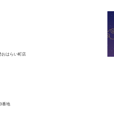
伊勢おはらい町店
73番地