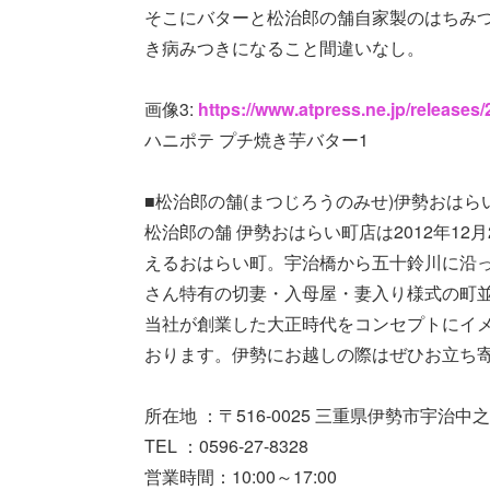
そこにバターと松治郎の舗自家製のはちみ
き病みつきになること間違いなし。
画像3:
https://www.atpress.ne.jp/release
ハニポテ プチ焼き芋バター1
■松治郎の舗(まつじろうのみせ)伊勢おはら
松治郎の舗 伊勢おはらい町店は2012年1
えるおはらい町。宇治橋から五十鈴川に沿っ
さん特有の切妻・入母屋・妻入り様式の町
当社が創業した大正時代をコンセプトにイ
おります。伊勢にお越しの際はぜひお立ち
所在地 ：〒516-0025 三重県伊勢市宇治中
TEL ：0596-27-8328
営業時間：10:00～17:00