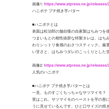
画像1:
https://www.atpress.ne.jp/release
ハニポテ プチ焼き芋バター
■ハニポテとは
表面は松治郎の舗自慢の自家製はちみつを
つまいもとの相性抜群な特製タレは、はち
わりシットリ食感のおさつスティック。厳
い甘さと、はちみつダレのこっくりとした
画像2:
https://www.atpress.ne.jp/release
人気のハニポテ
■ハニポテ プチ焼き芋バターとは
一見、ものすごくちっちゃなサツマイモ？
実はこれ、サツマイモのペーストを芋の形
うに見せているんです。ひと口サイズの焼