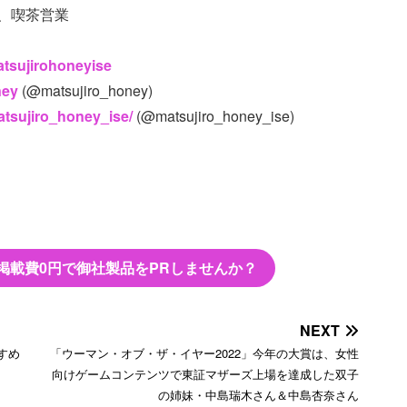
売、喫茶営業
tsujirohoneyise
ney
(@matsujiro_honey)
atsujiro_honey_ise/
(@matsujiro_honey_ise)
掲載費0円で御社製品をPRしませんか？
NEXT
すめ
「ウーマン・オブ・ザ・イヤー2022」今年の大賞は、女性
向けゲームコンテンツで東証マザーズ上場を達成した双子
の姉妹・中島瑞木さん＆中島杏奈さん