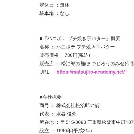
定休日 ：無休
駐車場 ：なし
■『ハニポテ プチ焼き芋バター』概要
名称 ： ハニポテ プチ焼き芋バター
販売価格： 780円(税込)
販売店 ： 松治郎の舗(まつじろうのみせ)
URL ：
https://matsujiro-academy.net/
■会社概要
商号 ： 株式会社松治郎の舗
代表 ： 水谷 俊介
所在地 ： 〒515-0083 三重県松阪市中町18
設立 ： 1990年(平成2年)