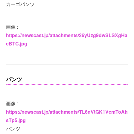
カーゴパンツ
画像 :
https://newscast.jp/attachments/26yUzg9dwSLSXgHa
cBTC.jpg
パンツ
画像 :
https://newscast.jp/attachments/TL6nVtGK1VcmToAh
sTp5.jpg
パンツ