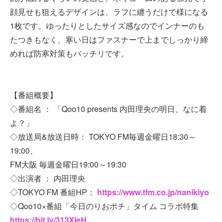
顔見せも狙えるデザインは、ラフに纏うだけで様になる
1枚です。ゆったりとしたサイズ感なのでインナーのも
たつきもなく、寒い日はファスナーで上までしっかり締
めれば防寒対策もバッチリです。
【番組概要】
◇番組名 ： 「Qoo10 presents 内田理央の明日、なに着
よ？」
◇放送局&放送日時： TOKYO FM毎週金曜日18:30～
19:00、
FM大阪 毎週金曜日19:00～19:30
◇出演者 ： 内田理央
◇TOKYO FM 番組HP：
https://www.tfm.co.jp/nanikiyo
◇Qoo10×番組「今日のりおポチ」タイム コラボ特集
https://bit.ly/313XleH