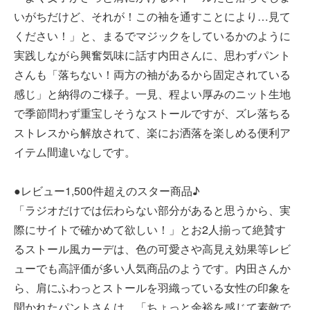
いがちだけど、それが！この袖を通すことにより…見て
ください！」と、まるでマジックをしているかのように
実践しながら興奮気味に話す内田さんに、思わずパント
さんも「落ちない！両方の袖があるから固定されている
感じ」と納得のご様子。一見、程よい厚みのニット生地
で季節問わず重宝しそうなストールですが、ズレ落ちる
ストレスから解放されて、楽にお洒落を楽しめる便利ア
イテム間違いなしです。
●レビュー1,500件超えのスター商品♪
「ラジオだけでは伝わらない部分があると思うから、実
際にサイトで確かめて欲しい！」とお2人揃って絶賛す
るストール風カーデは、色の可愛さや高見え効果等レビ
ューでも高評価が多い人気商品のようです。内田さんか
ら、肩にふわっとストールを羽織っている女性の印象を
聞かれたパントさんは、「ちょっと余裕を感じて素敵で