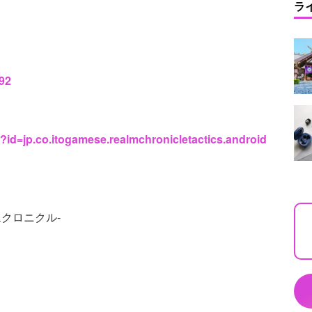
ラ
492
s?id=jp.co.itogamese.realmchronicletactics.android
クロニクル-