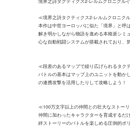
境界之詩タクティクス2-レルムクロニクル-(1
≪境界之詩タクティクス2-レルムクロニクル
本作は中世ヨーロッパに似た「境界」と呼
解き明かしながら物語を進める本格派シミュ
心な自動戦闘システムが搭載されており、
≪段差のあるマップで繰り広げられるタク
バトルの基本はマップ上のユニットを動か
の連携攻撃を活用したりして攻略しよう！
≪100万文字以上の仲間との壮大なストー
仲間に加わったキャラクターを育成するだ
絆ストーリーのバトルを楽しめる圧倒的ボ