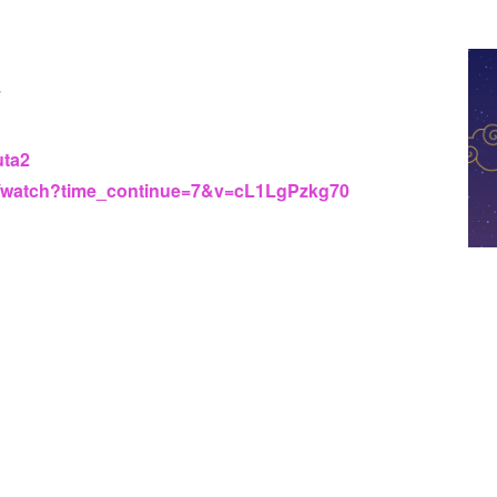
uta2
m/watch?time_continue=7&v=cL1LgPzkg70