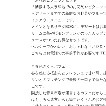
「隣接する大泉緑地でのお花見やピクニッ
らデザートまで旬の新鮮なお野菜やフルーツをつ
イクアウトメニューです。
メインとなるサラダBOXに、デザートはお
リームに苺や桜モンブランがのったカップデ
ュースがついたお得なセットです。
ヘルシーでかわいい、おしゃれな「お花見
こちらはお電話での事前予約が必要です(TEL：07
＊春色さくらパフェ
春を感じる桜あんとフレッシュで甘い苺、
リンとのマッチングで最後の一口まで新たな発見
ェです。
隣接した青果市場が運営するカフェだから
はもちろん遠方からも毎年たくさんのお客
く仕上がりました。5月15日までの期間限