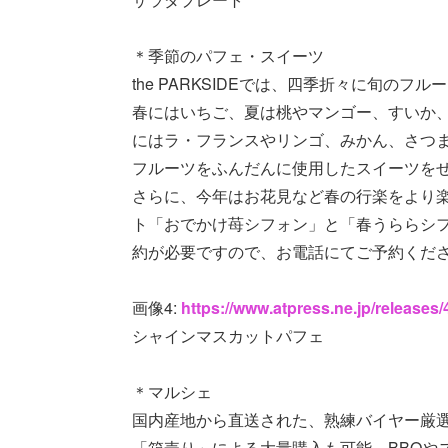
＊季節のパフェ・スイーツ
the PARKSIDEでは、四季折々に旬の
春にはいちご、夏は桃やマンゴー、すいか
にはラ・フランスやリンゴ、みかん、さつ
フルーツをふんだんに使用したスイーツを
さらに、今年はお花見など春の行楽をより
ト「おでかけ苺シフォン」と「春うららシ
約が必要ですので、お電話にてご予約くだ
画像4:
https://www.atpress.ne.jp/release
シャインマスカットパフェ
＊マルシェ
国内産地から直送された、熟練バイヤー厳
「箱売り」による大量購入も可能。BBQや