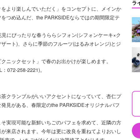
ラ
クをより楽しんでいただく」をコンセプトに、メインか
め込んだ、the PARKSIDEならではの期間限定テ
花見にぴったりな春うららシフォン(シフォンケーキ×ク
ザート)、さらに季節のフルーツ(はるみオレンジ)とジ
ピクニックセット」で春のお出かけが楽しめます。
2-258-2221)。
抹茶クランブルがいいアクセントになっていて、杏仁プ
がある、春限定のthe PARKSIDEオリジナルパフ
こそ実現可能な新鮮いちごのパフェを求めて、近隣の方
様が来店されます。今年は更に改良を重ねてよりおいし
定販売で、いちごがなくなり次第終了となります。