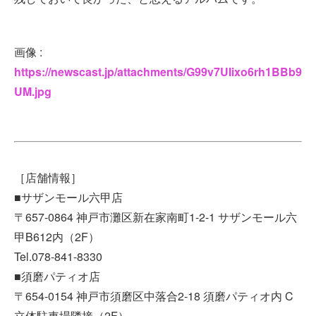
画像 :
https://newscast.jp/attachments/G99v7UIixo6rh1BBb9
UM.jpg
［店舗情報］
■サザンモール六甲店
〒657-0864 神戸市灘区新在家南町1-2-1 サザンモール六
甲B612内（2F）
Tel.078-841-8330
■須磨パティオ店
〒654-0154 神戸市須磨区中落合2-18 須磨パティオ内 C
立体駐車場隣接（2F）