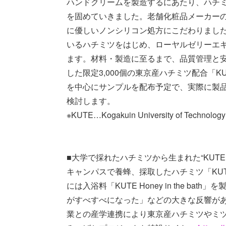
ハンドクリームを製造するにあたり、ハチ
を固めていきました。老舗化粧品メーカー
に優しいノンシリコン処方にこだわりまし
いるハチミツをはじめ、ローヤルゼリーエ
ます。材料・製造に至るまで、品質管理と
した限定3,000個の東京産ハチミツ配合「KU
を中心にサンプルを配布予定で、実際に製
検討します。
※KUTE…Kogakuin University of Technolo
■大学で採れたハチミツから生まれた“KUTE H
キャンパスで養蜂、採取したハチミツ「KUTE
には入浴料「KUTE Honey in the 
がすべすべになった」などの大きな反響が
業との産学連携により東京産ハチミツやミ