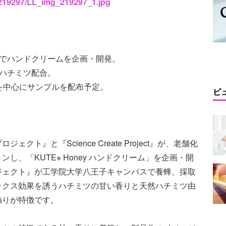
s/219297/LL_img_219297_1.jpg
ンでハンドクリームを企画・開発。
ハチミツ配合。
者を中心にサンプルを配布予定。
ビ
ト』と『Science Create Project』が、老舗化
、「KUTE※ Honey ハンドクリーム」を企画・開
ジェクト』が工学院大学八王子キャンパスで養蜂、採取
ックス効果を誘うハチミツの甘い香りと天然ハチミツ由
触りが特徴です。