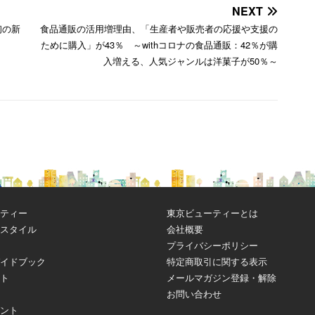
NEXT
初の新
食品通販の活用増理由、「生産者や販売者の応援や支援の
ために購入」が43％ ～withコロナの食品通販：42％が購
入増える、人気ジャンルは洋菓子が50％～
ティー
東京ビューティーとは
スタイル
会社概要
プライバシーポリシー
イドブック
特定商取引に関する表示
ト
メールマガジン登録・解除
お問い合わせ
ント