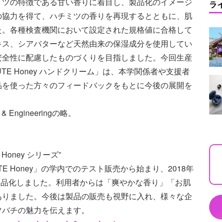
ミツの特徴である甘い香りに着目し、製品化のイメージ
ラ
の協力を得て、ハチミツの香りを再現するとともに、肌
た。各種検査機関において設定された規格値に合格して
キス、シアバターなど天然由来の保湿成分を使用してい
安全性に配慮したものづくりを目指しました。今回生産
TE Honey ハンドクリーム」は、本学関係者や支援者
品を使った方々のフィードバックをもとに今後の展開を
gy & Engineeringの略。
oney シリーズ”
 Honey」の学内でのテスト販売から始まり、2018年
bath」を製品化しました。利用者からは「爽やかな香り」「お肌
ありました。今後は製品の販売も視野に入れ、様々な企
ツバチの魅力を伝えます。