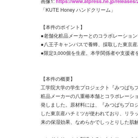
画像1:
https://www.atpress.ne.jp/release
「KUTE Honey ハンドクリーム」
【本件のポイント】
●老舗化粧品メーカーとのコラボレーショ
●八王子キャンパスで養蜂、採取した東京産
●限定3,000個を生産。本学関係者や支援
【本件の概要】
工学院大学の学生プロジェクト『みつばちプロジェク
粧品メーカーの八重椿本舗とコラボレーションし
発しました。原材料には、『みつばちプロ
した東京産ハチミツが使われており、リラ
来の保湿効果、なめらかでしっとりした肌