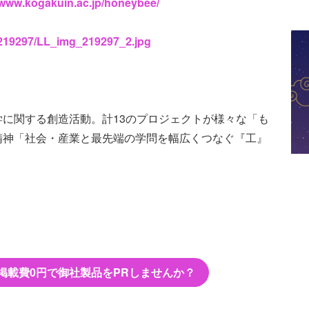
/www.kogakuin.ac.jp/honeybee/
s/219297/LL_img_219297_2.jpg
に関する創造活動。計13のプロジェクトが様々な「も
精神「社会・産業と最先端の学問を幅広くつなぐ『工』
掲載費0円で御社製品をPRしませんか？