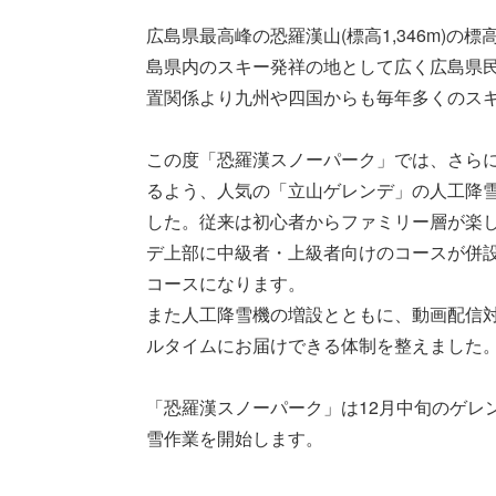
広島県最高峰の恐羅漢山(標高1,346m)の
島県内のスキー発祥の地として広く広島県
置関係より九州や四国からも毎年多くのス
この度「恐羅漢スノーパーク」では、さら
るよう、人気の「立山ゲレンデ」の人工降雪
した。従来は初心者からファミリー層が楽
デ上部に中級者・上級者向けのコースが併
コースになります。
また人工降雪機の増設とともに、動画配信
ルタイムにお届けできる体制を整えました
「恐羅漢スノーパーク」は12月中旬のゲレ
雪作業を開始します。