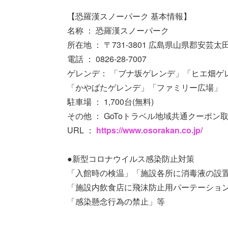
【恐羅漢スノーパーク 基本情報】
名称 ： 恐羅漢スノーパーク
所在地 ： 〒731-3801 広島県山県郡安芸太
電話 ： 0826-28-7007
ゲレンデ： 「ブナ坂ゲレンデ」「ヒエ畑ゲ
「かやばたゲレンデ」「ファミリー広場」
駐車場 ： 1,700台(無料)
その他 ： GoToトラベル地域共通クーポン
URL ：
https://www.osorakan.co.jp/
●新型コロナウイルス感染防止対策
「入館時の検温」「施設各所に消毒液の設
「施設内飲食店に飛沫防止用パーテーショ
「感染懸念行為の禁止」等