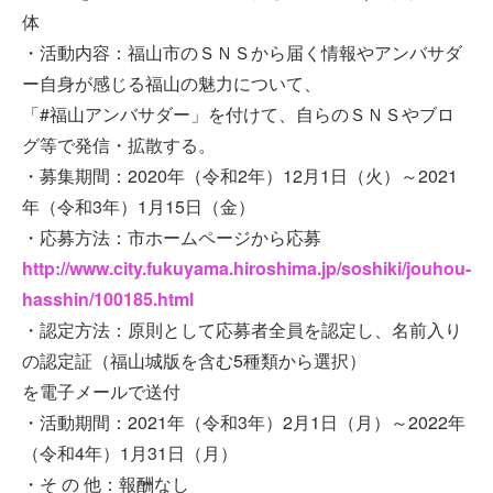
体
・活動内容：福山市のＳＮＳから届く情報やアンバサダ
ー自身が感じる福山の魅力について、
「#福山アンバサダー」を付けて、自らのＳＮＳやブロ
グ等で発信・拡散する。
・募集期間：2020年（令和2年）12月1日（火）～2021
年（令和3年）1月15日（金）
・応募方法：市ホームページから応募
http://www.city.fukuyama.hiroshima.jp/soshiki/jouhou-
hasshin/100185.html
・認定方法：原則として応募者全員を認定し、名前入り
の認定証（福山城版を含む5種類から選択）
を電子メールで送付
・活動期間：2021年（令和3年）2月1日（月）～2022年
（令和4年）1月31日（月）
・そ の 他：報酬なし