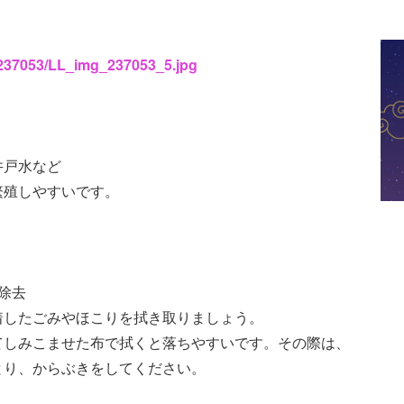
s/237053/LL_img_237053_5.jpg
井戸水など
繁殖しやすいです。
除去
着したごみやほこりを拭き取りましょう。
てしみこませた布で拭くと落ちやすいです。その際は、
とり、からぶきをしてください。