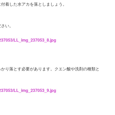
に付着した水アカを落としましょう。
ださい。
s/237053/LL_img_237053_8.jpg
っかり落とす必要があります。クエン酸や洗剤の種類と
。
s/237053/LL_img_237053_9.jpg