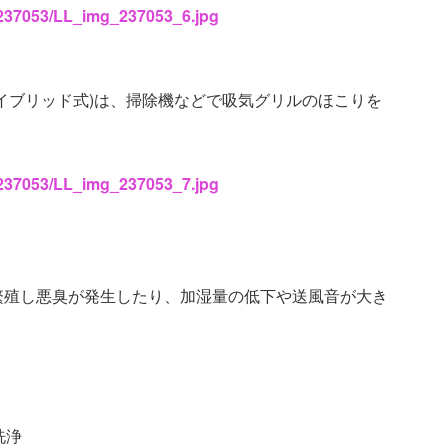
s/237053/LL_img_237053_6.jpg
イブリッド式)は、掃除機などで吸気グリルのほこりを
s/237053/LL_img_237053_7.jpg
繁殖し悪臭が発生したり、加湿量の低下や送風音が大き
洗浄