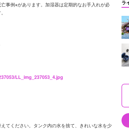
ラ
死亡事例※があります。加湿器は定期的なお手入れが必
す。
去
s/237053/LL_img_237053_4.jpg
替えてください。タンク内の水を捨て、きれいな水を少