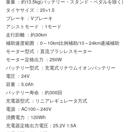
重量 ：約13.5kg(バッテリー・スタンド・ペダルを除く)
タイヤサイズ ：20×1.5
ブレーキ ：Vブレーキ
アシストモード ：1モード
走行距離 ：約30km
補助速度範囲 ：0～10km比例補助/10～24km逓減補助
モーター型式 ：直流ブラシレスモーター
モーター定格出力 ：250W
バッテリー型式 ：充電式リチウムイオンバッテリー
電圧 ：24V
容量 ：5.0Ah
バッテリー寿命 ：約300回
充電器型式 ：リニアレギュレータ方式
電源 ：AC100～240V
消費電力 ：120Wh
充電器定格出力電圧：25.2V 1.5A