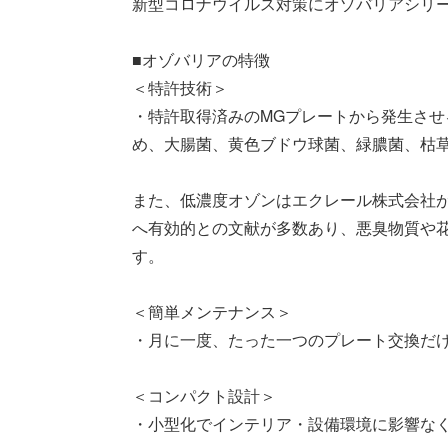
新型コロナウイルス対策にオゾバリアシリーズ ozoba
■オゾバリアの特徴
＜特許技術＞
・特許取得済みのMGプレートから発生さ
め、大腸菌、黄色ブドウ球菌、緑膿菌、枯
また、低濃度オゾンはエクレール株式会社
へ有効的との文献が多数あり、悪臭物質や
す。
＜簡単メンテナンス＞
・月に一度、たった一つのプレート交換だ
＜コンパクト設計＞
・小型化でインテリア・設備環境に影響な