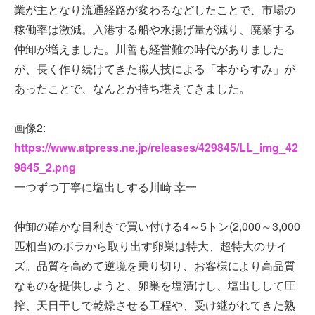
業が主となり流通経路が変わるなどしたことで、市場の
稼働率は激減。入港する船や水揚げ量が減り、廃業する
仲卸が増えました。川善も経営難の時代がありました
が、長く作り続けてきた職人技による「本からすみ」が
あったことで、なんとか持ち堪えてきました。
画像2:
https://www.atpress.ne.jp/releases/429845/LL_img_42
9845_2.png
一つずつ丁寧に塩出しする川崎 幸一
仲卸の確かな目利きで買い付ける4～5トン(2,000～3,000
匹相当)のボラから取り出す卵巣は特大、超特大のサイ
ズ。品質を高めて逆境を乗り切り、お客様により高品質
なものを提供しようと、卵巣を塩漬けし、塩出しして圧
搾、天日干しで乾燥させる工程や、受け継がれてきた熟