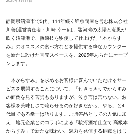
2025年3月17日
静岡県沼津市で5代、114年続く鮮魚問屋を営む株式会社
川善(運営責任者：川崎 幸一)は、駿河湾の太陽と潮風が
吹く沼津港で、熟練技を駆使して仕上げた「本からす
み」のオススメの食べ方などを提供する粋なカウンター
を新たに設けた直売スペースを、2025年あらたにオープ
ンします。
「本からすみ」を求めるお客様に喜んでいただけるサー
ビスを展開することについて、「付きっきりでからすみ
の面倒を見る苦労もありますが、泣き言は言わない。お
客様を美味しさで唸らせるのが好きだから、やる」と4
代目である幸一は語ります。ご贈答品としての人気に加
え、地元企業とのコラボによる「駿河酒粕仕立て 高級本
からすみ」で新たな味わい、魅力を発信する挑戦をはじ