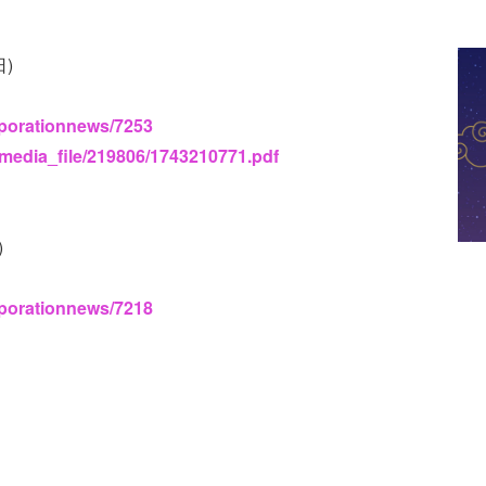
日)
rporationnews/7253
_media_file/219806/1743210771.pdf
)
rporationnews/7218