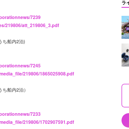
ラ
rporationnews/7239
ses/219806/att_219806_3.pdf
うち船内2泊)
rporationnews/7245
_media_file/219806/1865025908.pdf
※うち船内2泊）
rporationnews/7233
_media_file/219806/1702907591.pdf