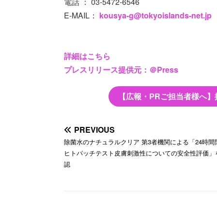
電話 ： 03-5472-6546
E-MAIL：
kousya-g@tokyoislands-net.jp
詳細はこちら
プレスリリース提供元：＠Press
【広報・PRご担当者様へ】
PREVIOUS
除菌水のナチュラルクリア 第3者機関による「24時間
ヒトパッチテスト皮膚刺激性についての安全性評価」
認