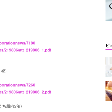
rporationnews/7180
ビ
ses/219806/att_219806_1.pdf
・祝)
rporationnews/7260
ses/219806/att_219806_2.pdf
うち船内2泊)