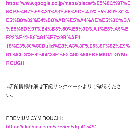
https://www.google.co.jp/maps/place/%E5%8C%97%E
6%B5%B7%E9%81%93%E6%9C%AD%E5%B9%8C%
E5%B8%82%E4%B8%AD%E5%A4%AE%E5%8C%BA
%E5%8D%97%E4%B8%80%E6%9D%A1%E8%A5%B
F22%E4%B8%81%E7%9B%AE1-
18%E3%80%80Build%E8%A3%8F%E5%8F%82%E9%
81%93+3%E9%9A%8E%E3%80%80PREMIUM+GYM+
ROUGH
※店舗情報詳細は下記リンクページよりご確認くださ
い。
PREMIUM GYM ROUGH :
https://ekichica.com/service/shp41549/