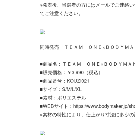
※発表後、当選者の方にはメールでご連絡
でご注意ください。
同時発売「ＴＥＡＭ ＯＮＥ×ＢＯＤＹＭ
■商品名：ＴＥＡＭ ＯＮＥ×ＢＯＤＹＭＡ
■販売価格：￥3,990（税込）
■商品番号：KOUZI021
■サイズ：S/M/L/XL
■素材：ポリエステル
■WEBサイト：https://www.bodymaker.jp/sho
※素材の特性により、仕上がり寸法に多少の