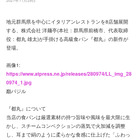
2021年11月29日
地元群馬県を中心にイタリアンレストランを8店舗展開
する、株式会社 洋麺亭(本社：群馬県前橋市、代表取締
役：都丸 雄太)が手掛ける高級食パン『都丸』の新作が
登場。
画像1:
https://www.atpress.ne.jp/releases/280974/LL_img_28
0974_1.jpg
巓バジル
『都丸』について
当店の食パンは厳選素材の持つ旨味や風味を最大限に生
かし、スチームコンベクションの蒸気で火加減を調整
し、耳まで絹のように柔らかな食感に仕上げた「ふわっ